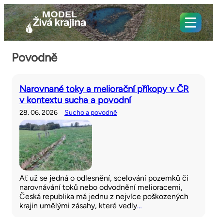
Povodně
Narovnané toky a meliorační příkopy v ČR
v kontextu sucha a povodní
28. 06. 2026
Sucho a povodně
Ať už se jedná o odlesnění, scelování pozemků či
narovnávání toků nebo odvodnění melioracemi,
Česká republika má jednu z nejvíce poškozených
krajin umělými zásahy, které vedly
…