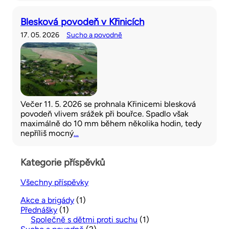
Blesková povodeň v Křinicích
17. 05. 2026
Sucho a povodně
Večer 11. 5. 2026 se prohnala Křinicemi blesková
povodeň vlivem srážek při bouřce. Spadlo však
maximálně do 10 mm během několika hodin, tedy
nepříliš mocný
…
Kategorie příspěvků
Všechny příspěvky
Akce a brigády
(1)
Přednášky
(1)
Společně s dětmi proti suchu
(1)