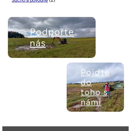
Sucho a povodně
(2)
Podpořte
nás
Pojďte
do
toho s
námi