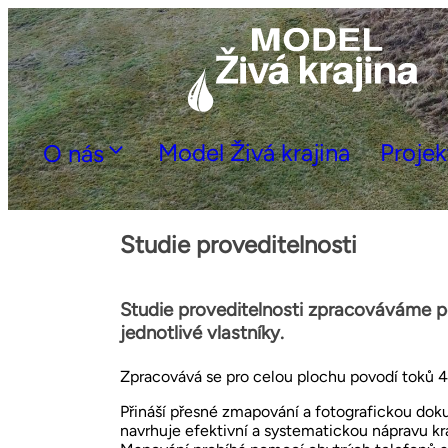
Model Živá krajina
Proje
O nás
Studie proveditelnosti
Studie proveditelnosti zpracováváme 
jednotlivé vlastníky.
Zpracovává se pro celou plochu povodí toků 4.
Přináší přesné zmapování a fotografickou dokum
navrhuje efektivní a systematickou nápravu kr