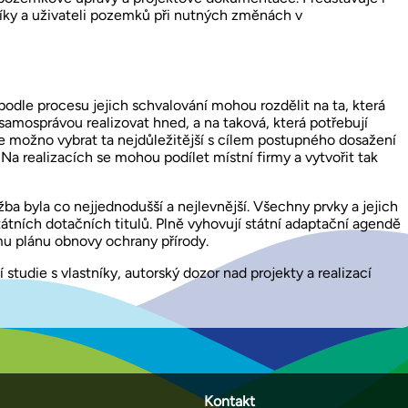
tníky a uživateli pozemků při nutných změnách v
podle procesu jejich schvalování mohou rozdělit na ta, která
i samosprávou realizovat hned, a na taková, která potřebují
je možno vybrat ta nejdůležitější s cílem postupného dosažení
 Na realizacích se mohou podílet místní firmy a vytvořit tak
žba byla co nejjednodušší a nejlevnější. Všechny prvky a jejich
átních dotačních titulů. Plně vyhovují státní adaptační agendě
ímu plánu obnovy ochrany přírody.
tudie s vlastníky, autorský dozor nad projekty a realizací
Kontakt