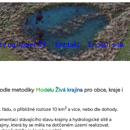
kty na území ČR
Kontakt
English site
podle metodiky
Modelu Živá krajina
pro obce, kraje i
2
 řádu, o přibližné rozloze 10 km
a více, nebo dle dohody.
entaci stávajícího stavu krajiny a hydrologické sítě a
ajiny, která by se měla na dotčeném území realizovat.