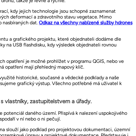
ronů, takže je levné a rychlé.
rací, kdy jejich technologie jsou schopné zaznamenat
vých deformací a zdravotního stavu vegetace. Mimo
p nasbíraných dat.
Odkaz na všechny nabízené služby hdrones
tu a grafického projektu, které objednateli dodáme dle
ky na USB flashdisku, kdy výsledek objednateli rovnou
ých opatření je možné prohlížet v programu QGIS, nebo ve
á opatření mají přehledný mapový klíč.
yužité historické, současné a vědecké podklady a naše
pisujeme grafický výstup. Všechno potřebné má uživatel k
s vlastníky, zastupitelstvem a úřady.
je potenciál daného území. Přispívá k nalezení uspokojivého
spodaří v ní nebo o ni pečují.
ina slouží jako podklad pro projektovou dokumentaci, územní
 pozemkové úpravy a projektové dokumentace. Představuje i