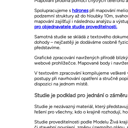
Mapování probíhá pomocí chytrých telefonů a d
Spolupracujeme s
hdrones
při mapování melio
podzemní struktury až do hloubky 10m, svaho
mapování zajišťují i následnou analýzu a výstu
pro objednavatele studie proveditelnosti.
Samotná studie se skládá z textového dokumen
dohody – nejčastěji je dodáváme osobně fyzic
představíme.
Grafické zpracování navržených přírodě blízk
webové prohlížečce. Mapované body i navržen
V textovém zpracování kompilujeme veškeré v
postupy při navrhování opatření a stručně po
dispozici na jednom místě.
Studie je podklad pro jednání o záměru 
Studie je nezávazný materiál, který představu
řešení pro všechny, kdo o krajině rozhodují, ho
Studie proveditelnosti podle Modelu Živá kraj
či stavební povolení, změny územního plánu,