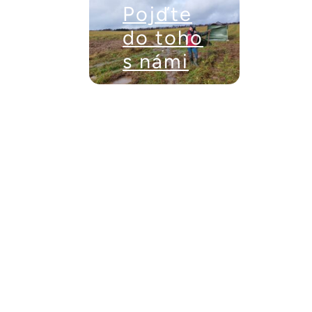
Pojďte
do toho
s námi