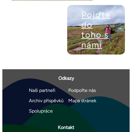
Pojďte
do
toho s
námi
Odkazy
Naši partneři
Podpořte nás
Archiv příspěvků
Mapa stránek
Spolupráce
Kontakt