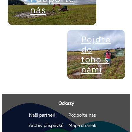
nás
Pojďte
do
toho s
námi
Odkazy
Naši partneři
Podpořte nás
Archiv příspěvků
Mapa stránek