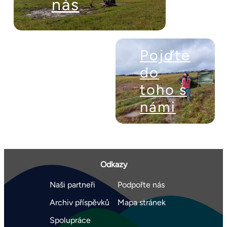
nás
Pojďte
do
toho s
námi
Odkazy
Naši partneři
Podpořte nás
Archiv příspěvků
Mapa stránek
Spolupráce